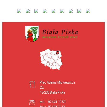
Plac Adama Mickiewicza
25,
12-230 Biała Piska
tel.:
87 424 13 50