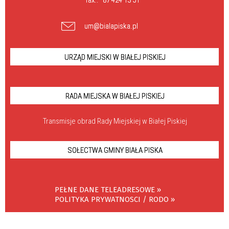
fax.:
87 424 13 51
um@bialapiska.pl
URZĄD MIEJSKI W BIAŁEJ PISKIEJ
RADA MIEJSKA W BIAŁEJ PISKIEJ
Transmisje obrad Rady Miejskiej w Białej Piskiej
SOŁECTWA GMINY BIAŁA PISKA
PEŁNE DANE TELEADRESOWE »
POLITYKA PRYWATNOSCI / RODO »