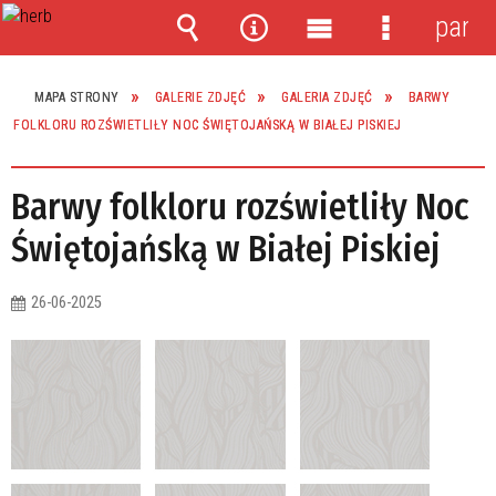
panel
Wyszukiwarka
Narzędzia
Menu
Menu
główne
szczegóło
MAPA STRONY
GALERIE ZDJĘĆ
GALERIA ZDJĘĆ
BARWY
FOLKLORU ROZŚWIETLIŁY NOC ŚWIĘTOJAŃSKĄ W BIAŁEJ PISKIEJ
Barwy folkloru rozświetliły Noc
Świętojańską w Białej Piskiej
26-06-2025