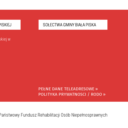
ISKIEJ
SOŁECTWA GMINY BIAŁA PISKA
kiej w
PEŁNE DANE TELEADRESOWE »
POLITYKA PRYWATNOSCI / RODO »