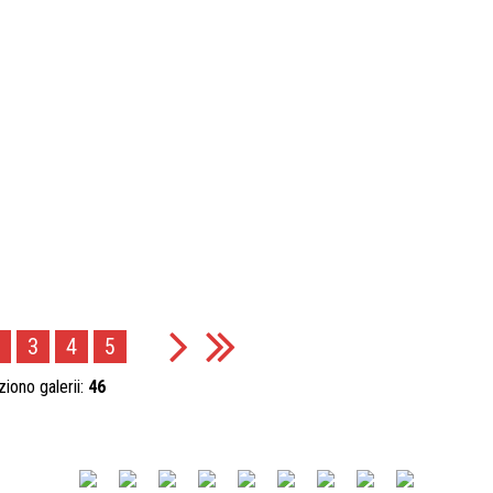
3
4
5
ziono galerii:
46