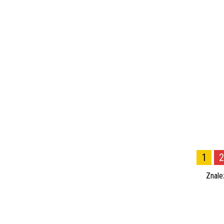
1
2
Znale