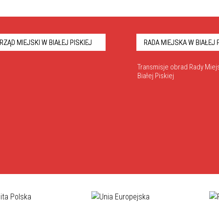
RZĄD MIEJSKI W BIAŁEJ PISKIEJ
RADA MIEJSKA W BIAŁEJ P
Transmisje obrad Rady Miejs
Białej Piskiej