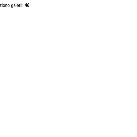
ziono galerii:
46
Publi