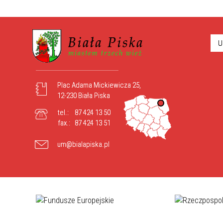
U
Plac Adama Mickiewicza 25,
12-230 Biała Piska
tel.:
87 424 13 50
fax.:
87 424 13 51
um@bialapiska.pl