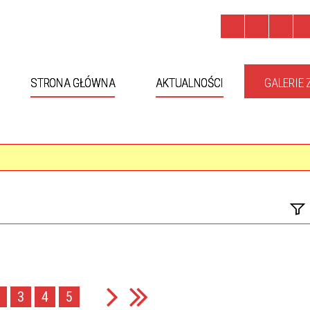
STRONA GŁÓWNA
AKTUALNOŚCI
GALERIE 
Fraza
Kateg
3
4
5