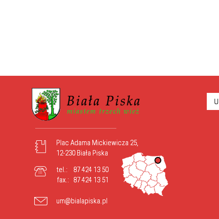
U
Plac Adama Mickiewicza 25,
12-230 Biała Piska
tel.:
87 424 13 50
fax.:
87 424 13 51
um@bialapiska.pl