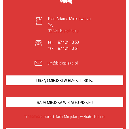
Plac Adama Mickiewicza
25,
12-230 Biała Piska
tel.:
87 424 13 50
fax.:
87 424 13 51
um@bialapiska.pl
URZĄD MIEJSKI W BIAŁEJ PISKIEJ
RADA MIEJSKA W BIAŁEJ PISKIEJ
Transmisje obrad Rady Miejskiej w Białej Piskiej