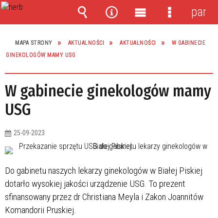
panel
Wyszukiwarka
Narzędzia
Menu
Menu
główne
szczegóło
MAPA STRONY
AKTUALNOŚCI
AKTUALNOŚCI
W GABINECIE
GINEKOLOGÓW MAMY USG
W gabinecie ginekologów mamy
USG
25-09-2023
Do gabinetu naszych lekarzy ginekologów w Białej Piskiej
dotarło wysokiej jakości urządzenie USG. To prezent
sfinansowany przez dr Christiana Meyla i Zakon Joannitów
Komandorii Pruskiej.