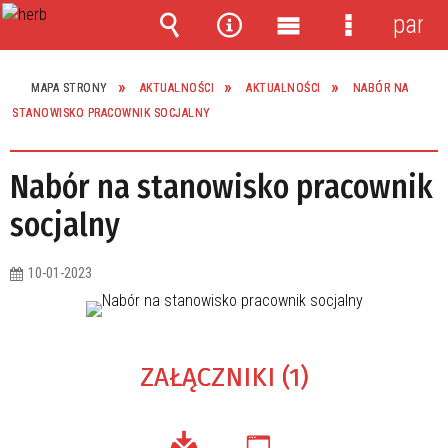
panel
Wyszukiwarka
Narzędzia
Menu
Menu
główne
szczegóło
MAPA STRONY
AKTUALNOŚCI
AKTUALNOŚCI
NABÓR NA
STANOWISKO PRACOWNIK SOCJALNY
Nabór na stanowisko pracownik
socjalny
10-01-2023
ZAŁĄCZNIKI (1)