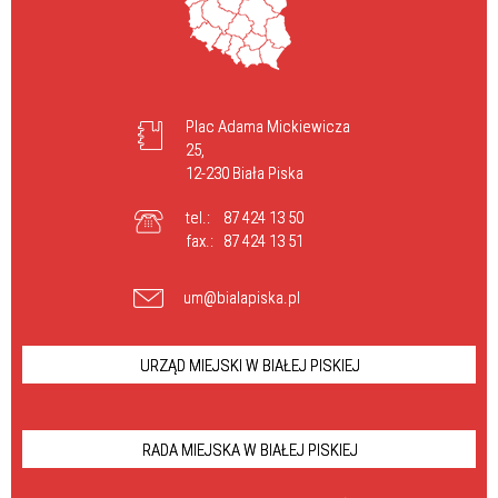
Plac Adama Mickiewicza
25,
12-230 Biała Piska
tel.:
87 424 13 50
fax.:
87 424 13 51
um@bialapiska.pl
URZĄD MIEJSKI W BIAŁEJ PISKIEJ
RADA MIEJSKA W BIAŁEJ PISKIEJ