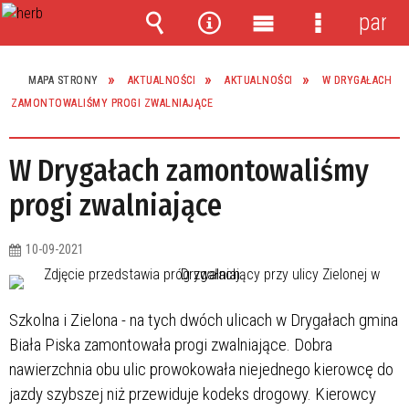
panel
Wyszukiwarka
Narzędzia
Menu
Menu
główne
szczegóło
MAPA STRONY
AKTUALNOŚCI
AKTUALNOŚCI
W DRYGAŁACH
ZAMONTOWALIŚMY PROGI ZWALNIAJĄCE
W Drygałach zamontowaliśmy
progi zwalniające
10-09-2021
Szkolna i Zielona - na tych dwóch ulicach w Drygałach gmina
Biała Piska zamontowała progi zwalniające. Dobra
nawierzchnia obu ulic prowokowała niejednego kierowcę do
jazdy szybszej niż przewiduje kodeks drogowy. Kierowcy