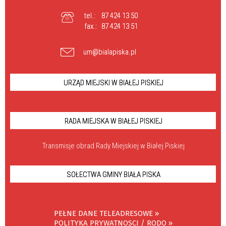
tel.:
87 424 13 50
fax.:
87 424 13 51
um@bialapiska.pl
URZĄD MIEJSKI W BIAŁEJ PISKIEJ
RADA MIEJSKA W BIAŁEJ PISKIEJ
Transmisje obrad Rady Miejskiej w Białej Piskiej
SOŁECTWA GMINY BIAŁA PISKA
PEŁNE DANE TELEADRESOWE »
POLITYKA PRYWATNOSCI / RODO »