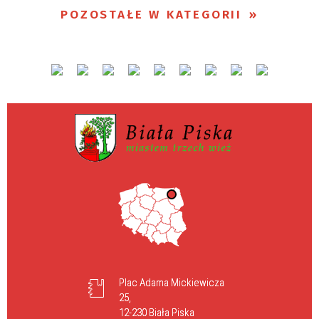
POZOSTAŁE W KATEGORII
Plac Adama Mickiewicza
25,
12-230 Biała Piska