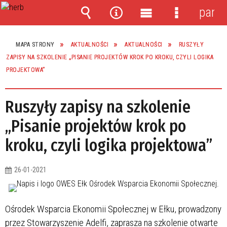
panel
Wyszukiwarka
Narzędzia
Menu
Menu
główne
szczegóło
MAPA STRONY
AKTUALNOŚCI
AKTUALNOŚCI
RUSZYŁY
ZAPISY NA SZKOLENIE „PISANIE PROJEKTÓW KROK PO KROKU, CZYLI LOGIKA
PROJEKTOWA”
Ruszyły zapisy na szkolenie
„Pisanie projektów krok po
kroku, czyli logika projektowa”
26-01-2021
Ośrodek Wsparcia Ekonomii Społecznej w Ełku, prowadzony
przez Stowarzyszenie Adelfi, zaprasza na szkolenie otwarte