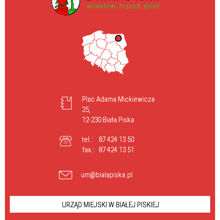
Plac Adama Mickiewicza
25,
12-230 Biała Piska
tel.:
87 424 13 50
fax.:
87 424 13 51
um@bialapiska.pl
URZĄD MIEJSKI W BIAŁEJ PISKIEJ